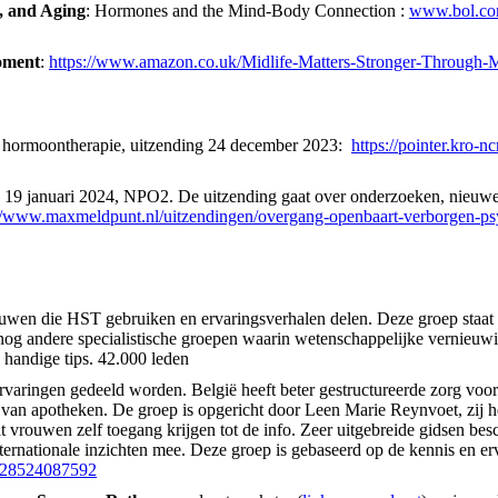
, and Aging
: Hormones and the Mind-Body Connection :
www.bol.com
oment
:
https://www.amazon.co.uk/Midlife-Matters-Stronger-Through
n hormoontherapie, uitzending 24 december 2023:
https://pointer.kro-
 19 januari 2024, NPO2. De uitzending gaat over onderzoeken, nieuwe
://www.maxmeldpunt.nl/uitzendingen/overgang-openbaart-verborgen-ps
uwen die HST gebruiken en ervaringsverhalen delen. Deze groep staat 
nog andere specialistische groepen waarin wetenschappelijke vernieu
n handige tips. 42.000 leden
varingen gedeeld worden. België heeft beter gestructureerde zorg voor
van apotheken. De groep is opgericht door Leen Marie Reynvoet, zij hee
t vrouwen zelf toegang krijgen tot de info. Zeer uitgebreide gidsen bes
nternationale inzichten mee. Deze groep is gebaseerd op de kennis en
228524087592