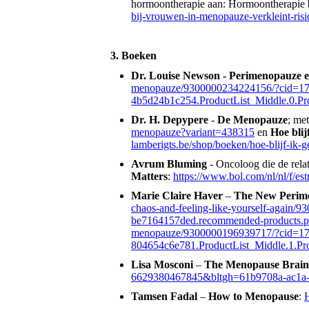
hormoontherapie aan: Hormoontherapie b
bij-vrouwen-in-menopauze-verkleint-risi
3. Boeken
Dr. Louise Newson
- Perimenopauze 
menopauze/9300000234224156/?cid=17
4b5d24b1c254.ProductList_Middle.0.Pro
Dr. H. Depypere
-
De Menopauze
; me
menopauze?variant=438315
en
Hoe blij
lamberigts.be/shop/boeken/hoe-blijf-ik-
Avrum Bluming
- Oncoloog die de rela
Matters
:
https://www.bol.com/nl/nl/f/e
Marie Claire Haver
–
The New Perim
chaos-and-feeling-like-yourself-agai
be7164157ded.recommended-products.p
menopauze/9300000196939717/?cid=1
804654c6e781.ProductList_Middle.1.Pro
Lisa Mosconi
–
The Menopause Brain
6629380467845&bltgh=61b9708a-ac1a-4
Tamsen Fadal
–
How to Menopause
:
H