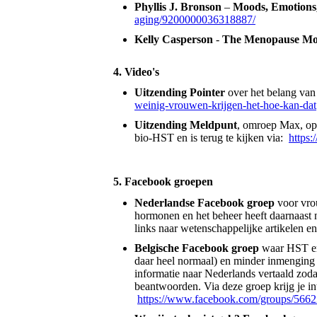
Phyllis J. Bronson
–
Moods, Emotions
aging/9200000036318887/
Kelly Casperson
-
The Menopause M
4. Video's
Uitzending Pointer
over het belang va
weinig-vrouwen-krijgen-het-hoe-kan-dat
Uitzending Meldpunt
, omroep Max, op
bio-HST en is terug te kijken via:
https
5. Facebook groepen
Nederlandse Facebook groep
voor vro
hormonen en het beheer heeft daarnaast 
links naar wetenschappelijke artikelen e
Belgische Facebook groep
waar HST er
daar heel normaal) en minder inmenging 
informatie naar Nederlands vertaald zoda
beantwoorden. Via deze groep krijg je i
https://www.facebook.com/groups/566