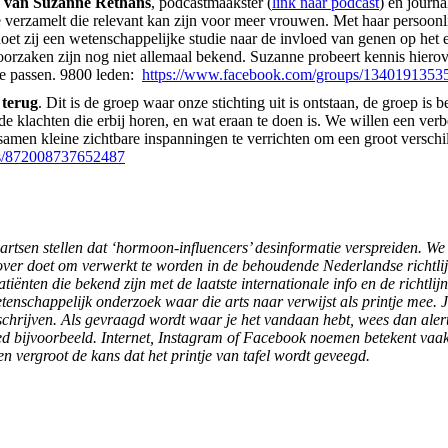
p van Suzanne Rethans
, podcastmaakster (
link naar podcast
) en journa
e verzamelt die relevant kan zijn voor meer vrouwen. Met haar persoonl
t zij een wetenschappelijke studie naar de invloed van genen op het e
 oorzaken zijn nog niet allemaal bekend. Suzanne probeert kennis hier
tje passen. 9800 leden:
https://www.facebook.com/groups/1340191353
 terug
. Dit is de groep waar onze stichting uit is ontstaan, de groep is
 klachten die erbij horen, en wat eraan te doen is. We willen een ver
samen kleine zichtbare inspanningen te verrichten om een groot versch
ps/872008737652487
tsen stellen dat ‘hormoon-influencers’ desinformatie verspreiden. W
 over doet om verwerkt te worden in de behoudende Nederlandse richtl
tiënten die bekend zijn met de laatste internationale info en de richtli
enschappelijk onderzoek waar die arts naar verwijst als printje mee. J
 schrijven. Als gevraagd wordt waar je het vandaan hebt, wees dan aler
 bijvoorbeeld. Internet, Instagram of Facebook noemen betekent vaak dat
en vergroot de kans dat het printje van tafel wordt geveegd.