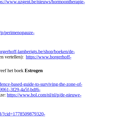
ps://www.uzgent.be/nieuws/hormoontherapie-
l/p/perimenopauze-
rgerhoff-lamberigts.be/shop/boeken/de-
en vertellen):
https://www.borgerhoff-
reef het boek
Estrogen
ence-based-guide-to-surviving-the-zone-of-
9061-3f29-4a5f-bdf6-
ze:
https://www.bol.com/nl/nl/p/de-nieuwe-
33/?cid=1778509879320-