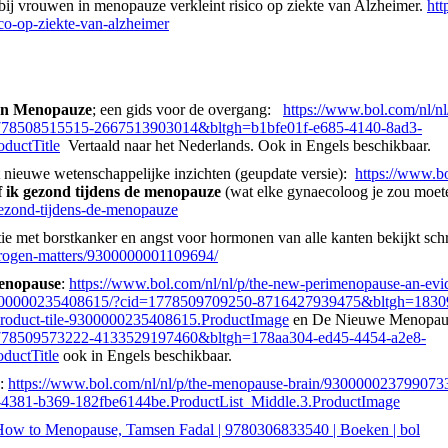
ij vrouwen in menopauze verkleint risico op ziekte van Alzheimer.
htt
co-op-ziekte-van-alzheimer
en Menopauze
; een gids voor de overgang:
https://www.bol.com/nl/n
78508515515-2667513903014&bltgh=b1bfe01f-e685-4140-8ad3-
ductTitle
Vertaald naar het Nederlands. Ook in Engels beschikbaar.
t nieuwe wetenschappelijke inzichten (geupdate versie):
https://www.bo
f ik gezond tijdens de menopauze
(wat elke gynaecoloog je zou moet
gezond-tijdens-de-menopauze
tie met borstkanker en angst voor hormonen van alle kanten bekijkt sch
strogen-matters/9300000001109694/
enopause
:
https://www.bol.com/nl/nl/p/the-new-perimenopause-an-evid
n/9300000235408615/?cid=1778509709250-8716427939475&bltgh=1830
roduct-tile-9300000235408615.ProductImage
en De Nieuwe Menopau
778509573222-4133529197460&bltgh=178aa304-ed45-4454-a2e8-
ductTitle
ook in Engels beschikbaar.
:
https://www.bol.com/nl/nl/p/the-menopause-brain/93000002379907
381-b369-182fbe6144be.ProductList_Middle.3.ProductImage
ow to Menopause, Tamsen Fadal | 9780306833540 | Boeken | bol