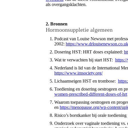
als overgangsklachten.
2. Bronnen
Hormoonsuppletie algemeen
Podcast van Louise Newson met professo
2002:
https://www.drlouisenewson.co.uk/
Dosering HST: HRT doses explained:
ht
Wat te verwachten bij start HST:
https:
Nederland is lid van de International Me
https://www.imsociety.org/
Lichaamseigen HST en trombose:
https
Toediening en dosering oestrogeen en pr
women-prescribed-different-doses-of-hrt
Waarom toepassing oestrogeen en progeste
en
https://menopause.org/wp-content/uplo
Risico’s borstkanker bij orale toediening
Onderzoek over vaginale toediening vs. o