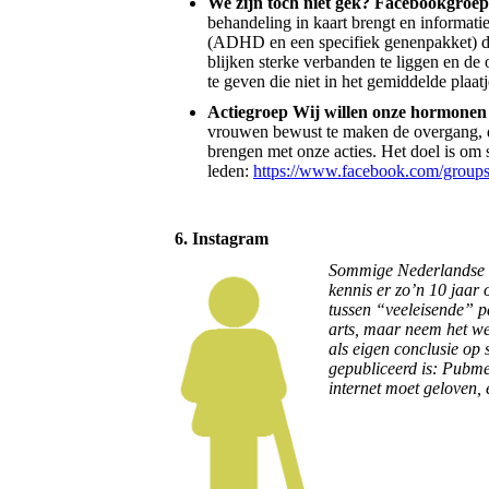
We zijn toch niet gek? Facebookgroe
behandeling in kaart brengt en informati
(ADHD en een specifiek genenpakket) doe
blijken sterke verbanden te liggen en de
te geven die niet in het gemiddelde plaa
Actiegroep Wij willen onze hormonen
vrouwen bewust te maken de overgang, de
brengen met onze acties. Het doel is om 
leden:
https://www.facebook.com/grou
6. Instagram
Sommige Nederlandse ar
kennis er zo’n 10 jaar
tussen “veeleisende” pa
arts, maar neem het wet
als eigen conclusie op
gepubliceerd is: Pubmed
internet moet geloven, 