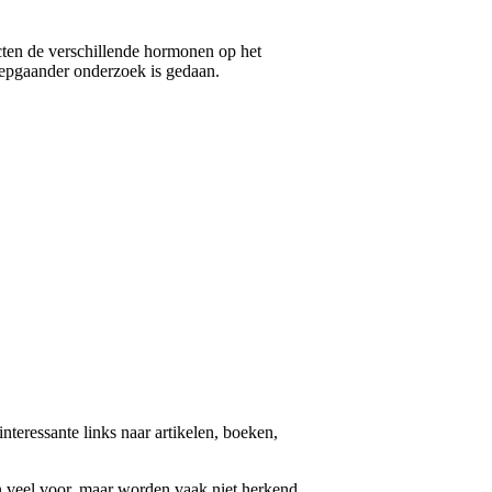
ecten de verschillende hormonen op het
diepgaander onderzoek is gedaan.
nteressante links naar artikelen, boeken,
n veel voor, maar worden vaak niet herkend