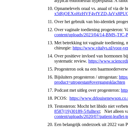
atypical endometrial hyperplasia: A rand
Opnamelevels oraal vs. anaal of via de 
x5tRjOEXoHzHVF4vfYZD-JaVx8PUQ0
Over het gebruik van bio-identiek proges
Over vaginale toediening progesteron: V
content/uploads/2023/04/14-BMS-TfC-P
Met betrekking tot vaginale toediening, m
chirurgie:
https://www.vitalys.nl/voor-ver
Over positieve invloed van hormonen bij
systematic review.
https://www.scienced
Progesteron ook na een baarmoederverw
Bijsluiters progesteron / utrogestan:
https
product=utrogestan#overgangsklachten
Podcast met uitleg over progesteron:
htt
PCOS:
https://www.drlouisenewson.co
Testosteron: Mocht het libido niet verbe
8587(19)30189-5/fulltext
; Niet alleen v
content/uploads/2020/07/patient-leaflet-t
Een belangrijk onderzoek uit 2022 van 