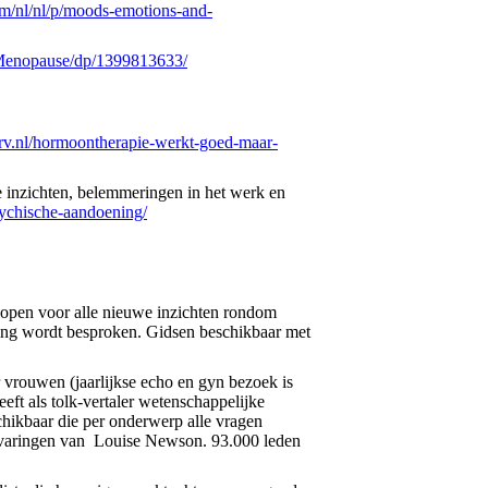
/nl/nl/p/moods-emotions-and-
-Menopause/dp/1399813633/
ncrv.nl/hormoontherapie-werkt-goed-maar-
 inzichten, belemmeringen in het werk en
ychische-aandoening/
open voor alle nieuwe inzichten rondom
wing wordt besproken. Gidsen beschikbaar met
 vrouwen (jaarlijkse echo en gyn bezoek is
ft als tolk-vertaler wetenschappelijke
chikbaar die per onderwerp alle vragen
 ervaringen van Louise Newson. 93.000 leden