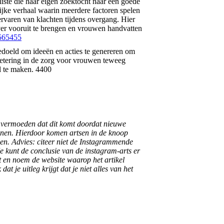
liste die haar eigen zoektocht naar een goede
ijke verhaal waarin meerdere factoren spelen
rvaren van klachten tijdens overgang. Hier
over vooruit te brengen en vrouwen handvatten
565455
 bedoeld om ideeën en acties te genereren om
betering in de zorg voor vrouwen teweeg
il te maken. 4400
e vermoeden dat dit komt doordat nieuwe
ijnen. Hierdoor komen artsen in de knoop
jnen. Advies: citeer niet de Instagrammende
e kunt de conclusie van de instagram-arts er
t en noem de website waarop het artikel
 je uitleg krijgt dat je niet alles van het