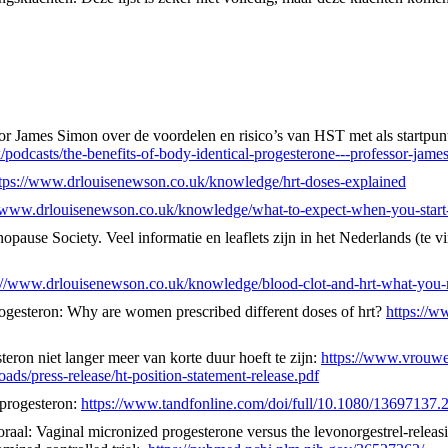
r James Simon over de voordelen en risico’s van HST met als startpun
podcasts/the-benefits-of-body-identical-progesterone---professor-jam
tps://www.drlouisenewson.co.uk/knowledge/hrt-doses-explained
//www.drlouisenewson.co.uk/knowledge/what-to-expect-when-you-start-
nopause Society. Veel informatie en leaflets zijn in het Nederlands (te
://www.drlouisenewson.co.uk/knowledge/blood-clot-and-hrt-what-you
ogesteron: Why are women prescribed different doses of hrt?
https://
ron niet langer meer van korte duur hoeft te zijn:
https://www.vrouwe
ads/press-release/ht-position-statement-release.pdf
 progesteron:
https://www.tandfonline.com/doi/full/10.1080/13697137
raal: Vaginal micronized progesterone versus the levonorgestrel-releasi