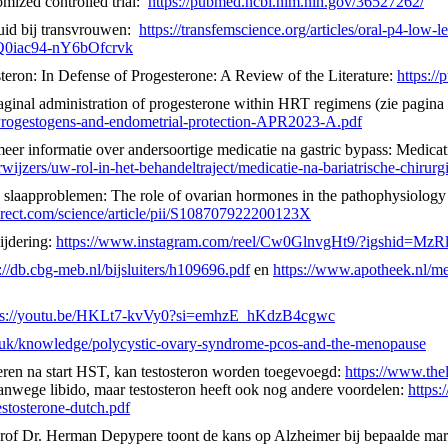
omized controlled trial:
https://pubmed.ncbi.nlm.nih.gov/36527262/
huid bij transvrouwen:
https://transfemscience.org/articles/oral-p4-l
iac94-nY6bOfcrvk
teron: In Defense of Progesterone: A Review of the Literature:
https:/
aginal administration of progesterone within HRT regimens (zie pagina
rogestogens-and-endometrial-protection-APR2023-A.pdf
eer informatie over andersoortige medicatie na gastric bypass: Medicati
wijzers/uw-rol-in-het-behandeltraject/medicatie-na-bariatrische-chirurg
 slaapproblemen: The role of ovarian hormones in the pathophysiology 
irect.com/science/article/pii/S108707922200123X
ijdering:
https://www.instagram.com/reel/Cw0GlnvgHt9/?igshid=
://db.cbg-meb.nl/bijsluiters/h109696.pdf
en
https://www.apotheek.nl/me
ps://youtu.be/HKLt7-kvVy0?si=emhzE_hKdzB4cgwc
.uk/knowledge/polycystic-ovary-syndrome-pcos-and-the-menopause
teren na start HST, kan testosteron worden toegevoegd:
https://www.thel
anwege libido, maar testosteron heeft ook nog andere voordelen:
https
estosterone-dutch.pdf
Prof Dr. Herman Depypere toont de kans op Alzheimer bij bepaalde mar