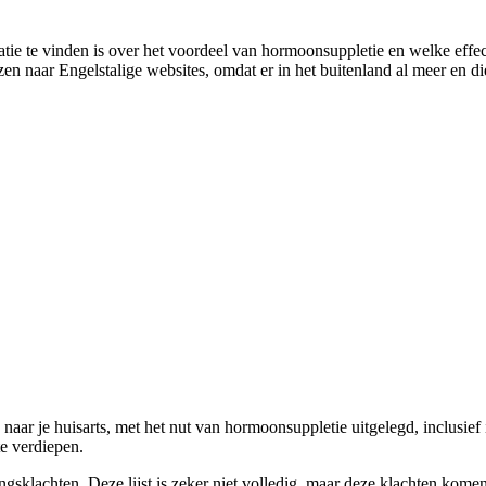
matie te vinden is over het voordeel van hormoonsuppletie en welke eff
zen naar Engelstalige websites, omdat er in het buitenland al meer en 
aar je huisarts, met het nut van hormoonsuppletie uitgelegd, inclusief i
e verdiepen.
klachten. Deze lijst is zeker niet volledig, maar deze klachten kome