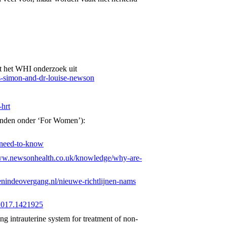
t het WHI onderzoek uit
es-simon-and-dr-louise-newson
hrt
 vinden onder ‘For Women’):
-need-to-know
www.newsonhealth.co.uk/knowledge/why-are-
nindeovergang.nl/nieuwe-richtlijnen-nams
.2017.1421925
ng intrauterine system for treatment of non-