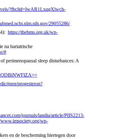
ow-levels/?fbclid=IwAR1LxqgXlwch-
/pubmed.ncbi.nlm.nih.gov/29055286/
 4):
https://thebms.org.uk/wp-
e na bariatrische
ie/#
of perimenopausal sleep disturbances: A
MzRlODBiNWFlZA==
dicijnen/progesteron?
ancet.com/journals/landia/article/PIIS2213-
://www.imsociety.org/wp-
kers en de bescherming hiertegen door